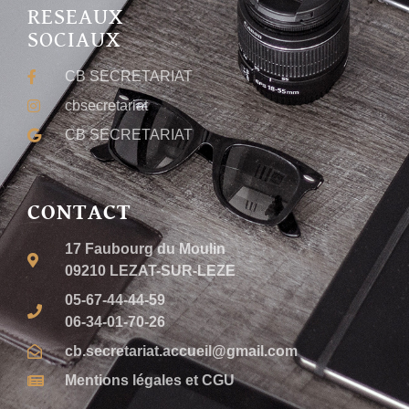
RESEAUX
SOCIAUX
CB SECRETARIAT
cbsecretariat
CB SECRETARIAT
CONTACT
17 Faubourg du Moulin
09210 LEZAT-SUR-LEZE
05-67-44-44-59
06-34-01-70-26
cb.secretariat.accueil@gmail.com
Mentions légales et CGU