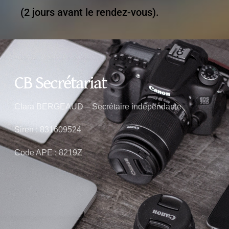
(2 jours avant le rendez-vous).
CB Secrétariat
Clara BERGEAUD – Secrétaire indépendante
Siren : 831609524
Code APE : 8219Z